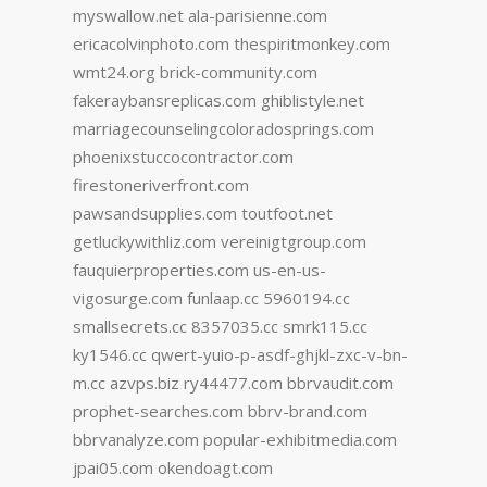
myswallow.net
ala-parisienne.com
ericacolvinphoto.com
thespiritmonkey.com
wmt24.org
brick-community.com
fakeraybansreplicas.com
ghiblistyle.net
marriagecounselingcoloradosprings.com
phoenixstuccocontractor.com
firestoneriverfront.com
pawsandsupplies.com
toutfoot.net
getluckywithliz.com
vereinigtgroup.com
fauquierproperties.com
us-en-us-
vigosurge.com
funlaap.cc
5960194.cc
smallsecrets.cc
8357035.cc
smrk115.cc
ky1546.cc
qwert-yuio-p-asdf-ghjkl-zxc-v-bn-
m.cc
azvps.biz
ry44477.com
bbrvaudit.com
prophet-searches.com
bbrv-brand.com
bbrvanalyze.com
popular-exhibitmedia.com
jpai05.com
okendoagt.com