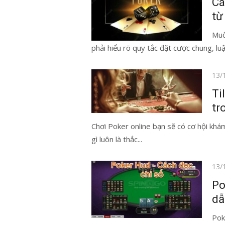
Cá
từ
Muố
phải hiểu rõ quy tắc đặt cược chung, lu
Đăn
13/
vào
Ti
tr
Chơi Poker online bạn sẽ có cơ hội khám
gì luôn là thắc...
Đăn
13/
vào
Po
dẫ
Pok