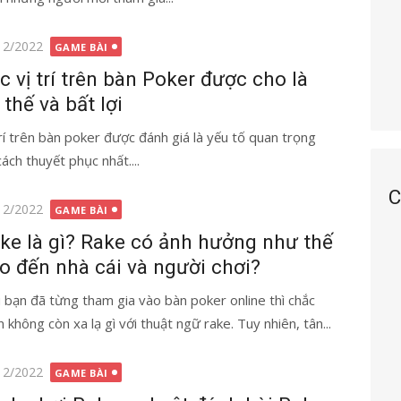
g
12/2022
GAME BÀI
c vị trí trên bàn Poker được cho là
i thế và bất lợi
trí trên bàn poker được đánh giá là yếu tố quan trọng
ách thuyết phục nhất....
C
g
12/2022
GAME BÀI
ke là gì? Rake có ảnh hưởng như thế
o đến nhà cái và người chơi?
 bạn đã từng tham gia vào bàn poker online thì chắc
 không còn xa lạ gì với thuật ngữ rake. Tuy nhiên, tân...
g
12/2022
GAME BÀI