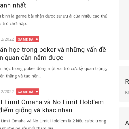
anh nhất
 binh là game bài nhận được sự ưu ái của nhiều cao thủ
trò chơi hấp...
g
12/2022
GAME BÀI
án học trong poker và những vấn đề
ên quan cần nắm được
n học trong poker đóng một vai trò cực kỳ quan trọng,
ến thắng và tạo nền...
R
g
12/2022
Kh
GAME BÀI
t Limit Omaha và No Limit Hold’em
điểm giống và khác nhau
 Limit Omaha và No Limit Hold’em là 2 kiểu cược trong
A
i những người mới tham gia...