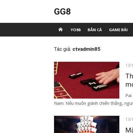
Chuyển
GG8
tới
nội
dung
YO88
BẮN CÁ
GAME BÀI
Tác giả:
ctvadmin85
Đăn
13/
vào
Th
mớ
Pai
Nam. Nếu muốn giành chiến thắng, người 
Đăn
13/
vào
Mậ