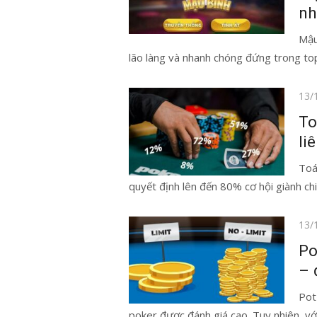
nh
Mậu
lão làng và nhanh chóng đứng trong top 
Đăn
13/
vào
To
li
Toá
quyết định lên đến 80% cơ hội giành chi
Đăn
13/
vào
Po
– 
Pot
poker được đánh giá cao. Tuy nhiên, vớ