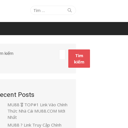
Tìm
Tìm
kiếm
kết
quả
cho:
ìm kiếm
Tìm
kiếm
ecent Posts
MU88 🎖️ TOP#1 Link Vào Chính
Thức Nhà Cái MU88.COM Mới
Nhất
MU88 ?️ Link Truy Cập Chính