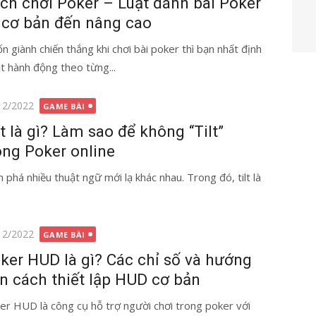
ch chơi Poker – Luật đánh bài Poker
 cơ bản đến nâng cao
n giành chiến thắng khi chơi bài poker thì bạn nhất định
ật hành động theo từng...
g
12/2022
GAME BÀI
lt là gì? Làm sao để không “Tilt”
ong Poker online
 phá nhiều thuật ngữ mới lạ khác nhau. Trong đó, tilt là
g
12/2022
GAME BÀI
ker HUD là gì? Các chỉ số và hướng
n cách thiết lập HUD cơ bản
er HUD là công cụ hỗ trợ người chơi trong poker với