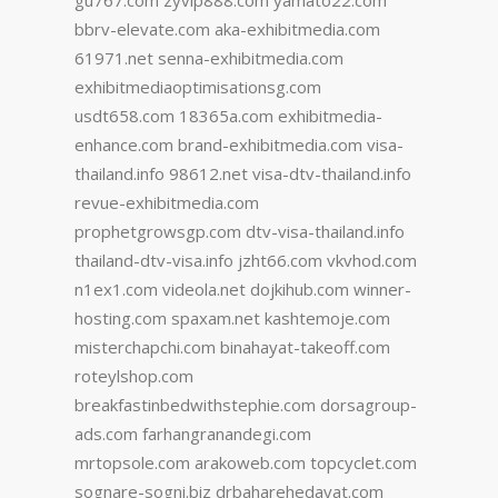
gu767.com
zyvip888.com
yamato22.com
bbrv-elevate.com
aka-exhibitmedia.com
61971.net
senna-exhibitmedia.com
exhibitmediaoptimisationsg.com
usdt658.com
18365a.com
exhibitmedia-
enhance.com
brand-exhibitmedia.com
visa-
thailand.info
98612.net
visa-dtv-thailand.info
revue-exhibitmedia.com
prophetgrowsgp.com
dtv-visa-thailand.info
thailand-dtv-visa.info
jzht66.com
vkvhod.com
n1ex1.com
videola.net
dojkihub.com
winner-
hosting.com
spaxam.net
kashtemoje.com
misterchapchi.com
binahayat-takeoff.com
roteylshop.com
breakfastinbedwithstephie.com
dorsagroup-
ads.com
farhangranandegi.com
mrtopsole.com
arakoweb.com
topcyclet.com
sognare-sogni.biz
drbaharehedayat.com